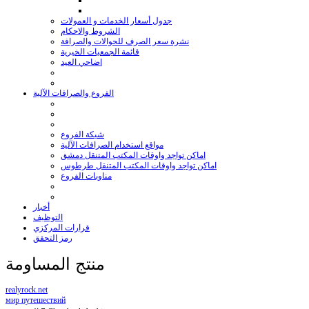
جدول أسعار الخدمات و العمولات
الشروط والاحكام
نشرة سعر الصرف للحوالات والصرافة
قائمة الجمعيات الخيرية
اضاحي العيد
الفروع والصرافات الآلية
شبكة الفروع
مواقع استخدام الصرافات الآلية
اماكن تواجد واوقات المكتب المتنقل دمشق
اماكن تواجد واوقات المكتب المتنقل طرطوس
مناوبات الفروع
أخبار
التوظيف
قرارات المركزي
رمز التحقق
منتج المساومة
realyrock.net
мир путешествий