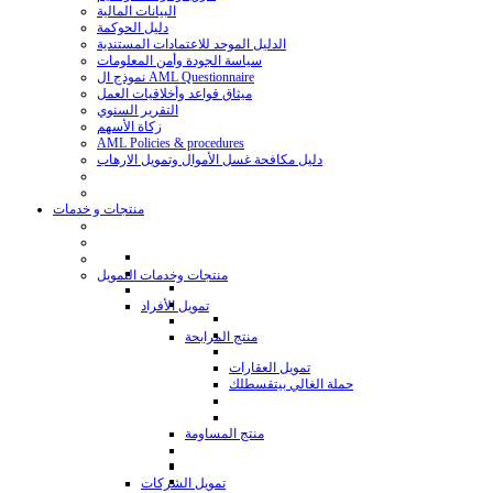
البيانات المالية
دليل الحوكمة
الدليل الموحد للاعتمادات المستندية
سياسة الجودة وأمن المعلومات
نموذج ال AML Questionnaire
ميثاق قواعد وأخلاقيات العمل
التقرير السنوي
زكاة الأسهم
AML Policies & procedures
دليل مكافحة غسل الأموال وتمويل الارهاب
منتجات و خدمات
منتجات وخدمات التمويل
تمويل الأفراد
منتج المرابحة
تمويل العقارات
حملة الغالي بيتقسطلك
منتج المساومة
تمويل الشركات