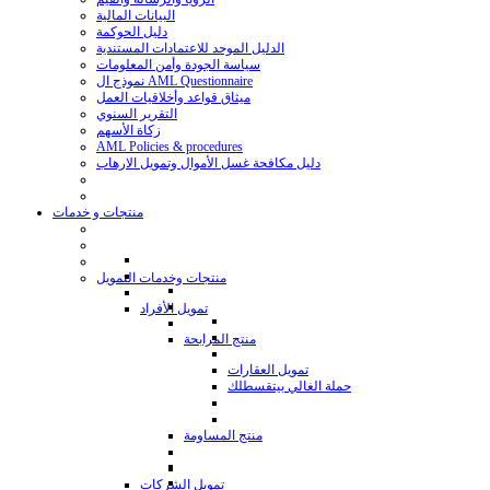
البيانات المالية
دليل الحوكمة
الدليل الموحد للاعتمادات المستندية
سياسة الجودة وأمن المعلومات
نموذج ال AML Questionnaire
ميثاق قواعد وأخلاقيات العمل
التقرير السنوي
زكاة الأسهم
AML Policies & procedures
دليل مكافحة غسل الأموال وتمويل الارهاب
منتجات و خدمات
منتجات وخدمات التمويل
تمويل الأفراد
منتج المرابحة
تمويل العقارات
حملة الغالي بيتقسطلك
منتج المساومة
تمويل الشركات