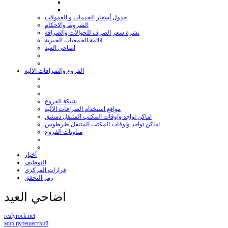
جدول أسعار الخدمات و العمولات
الشروط والاحكام
نشرة سعر الصرف للحوالات والصرافة
قائمة الجمعيات الخيرية
اضاحي العيد
الفروع والصرافات الآلية
شبكة الفروع
مواقع استخدام الصرافات الآلية
اماكن تواجد واوقات المكتب المتنقل دمشق
اماكن تواجد واوقات المكتب المتنقل طرطوس
مناوبات الفروع
أخبار
التوظيف
قرارات المركزي
رمز التحقق
اضاحي العيد
realyrock.net
мир путешествий